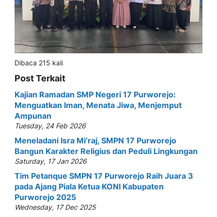
Dibaca 215 kali
Post Terkait
Kajian Ramadan SMP Negeri 17 Purworejo:
Menguatkan Iman, Menata Jiwa, Menjemput
Ampunan
Tuesday, 24 Feb 2026
Meneladani Isra Mi’raj, SMPN 17 Purworejo
Bangun Karakter Religius dan Peduli Lingkungan
Saturday, 17 Jan 2026
Tim Petanque SMPN 17 Purworejo Raih Juara 3
pada Ajang Piala Ketua KONI Kabupaten
Purworejo 2025
Wednesday, 17 Dec 2025