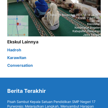
Ekskul Lainnya
Hadroh
Karawitan
Conversation
Berita Terakhir
Pisah Sambut Kepala Satuan Pendidikan SMP Negeri 17
Purworejo: Melanjutkan Langkah, Menyambut Harapan