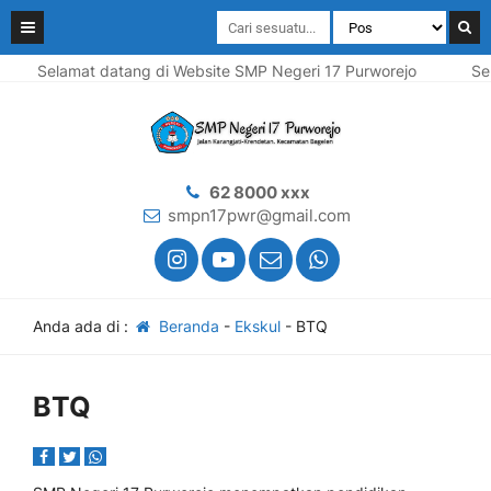
Selamat datang di Website SMP Negeri 17 Purworejo
Sela
62 8000 xxx
smpn17pwr@gmail.com
Anda ada di :
Beranda
-
Ekskul
-
BTQ
BTQ