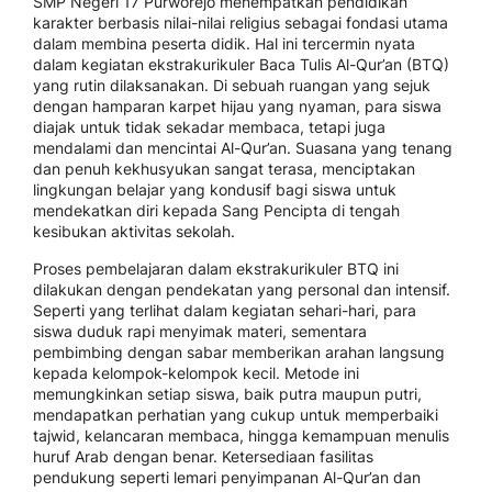
SMP Negeri 17 Purworejo menempatkan pendidikan
karakter berbasis nilai-nilai religius sebagai fondasi utama
dalam membina peserta didik. Hal ini tercermin nyata
dalam kegiatan ekstrakurikuler Baca Tulis Al-Qur’an (BTQ)
yang rutin dilaksanakan. Di sebuah ruangan yang sejuk
dengan hamparan karpet hijau yang nyaman, para siswa
diajak untuk tidak sekadar membaca, tetapi juga
mendalami dan mencintai Al-Qur’an. Suasana yang tenang
dan penuh kekhusyukan sangat terasa, menciptakan
lingkungan belajar yang kondusif bagi siswa untuk
mendekatkan diri kepada Sang Pencipta di tengah
kesibukan aktivitas sekolah.
Proses pembelajaran dalam ekstrakurikuler BTQ ini
dilakukan dengan pendekatan yang personal dan intensif.
Seperti yang terlihat dalam kegiatan sehari-hari, para
siswa duduk rapi menyimak materi, sementara
pembimbing dengan sabar memberikan arahan langsung
kepada kelompok-kelompok kecil. Metode ini
memungkinkan setiap siswa, baik putra maupun putri,
mendapatkan perhatian yang cukup untuk memperbaiki
tajwid, kelancaran membaca, hingga kemampuan menulis
huruf Arab dengan benar. Ketersediaan fasilitas
pendukung seperti lemari penyimpanan Al-Qur’an dan